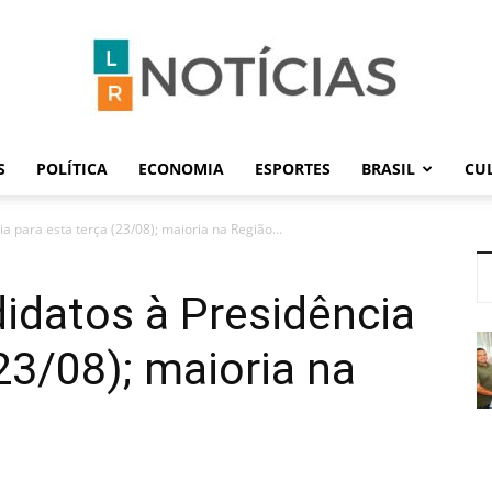
S
POLÍTICA
ECONOMIA
ESPORTES
BRASIL
CU
LR
 para esta terça (23/08); maioria na Região...
idatos à Presidência
Notícias
23/08); maioria na