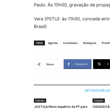
Paulo. Às 15h00, gravação de propaga
Vera (PSTU): às 11h00, concede entr
Brasil)
TAGS
Agenda
Candidatos
Destaques
Presid
Facebook
X
Share
ARTIGOS RELA
Cidades
Cidades
JUSTIÇA/Novo inquérito da PF para
CIDADE/CÂ