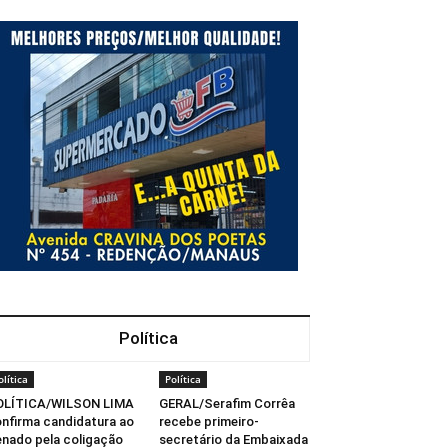
Política
olítica
Política
OLÍTICA/WILSON LIMA
GERAL/Serafim Corrêa
nfirma candidatura ao
recebe primeiro-
nado pela coligação
secretário da Embaixada