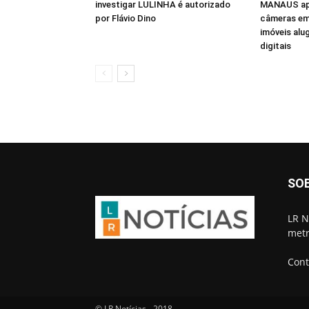
investigar LULINHA é autorizado
MANAUS apr
por Flávio Dino
câmeras em
imóveis alu
digitais
SO
LR N
metr
Cont
© LR Notícias - 2018