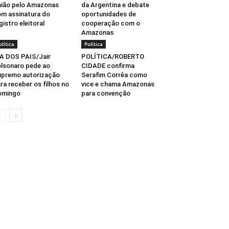
ião pelo Amazonas
da Argentina e debate
m assinatura do
oportunidades de
gistro eleitoral
cooperação com o
Amazonas
olítica
Política
A DOS PAIS/Jair
POLÍTICA/ROBERTO
lsonaro pede ao
CIDADE confirma
premo autorização
Serafim Corrêa como
ra receber os filhos no
vice e chama Amazonas
omingo
para convenção