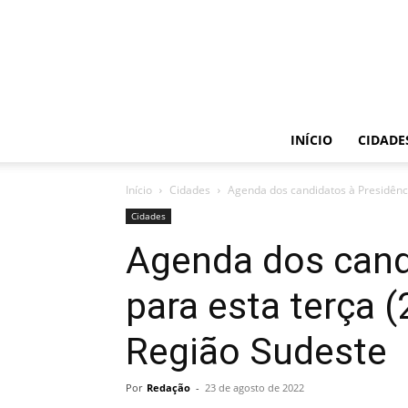
INÍCIO
CIDADE
Início
Cidades
Agenda dos candidatos à Presidência
Cidades
Agenda dos cand
para esta terça (
Região Sudeste
Por
Redação
-
23 de agosto de 2022