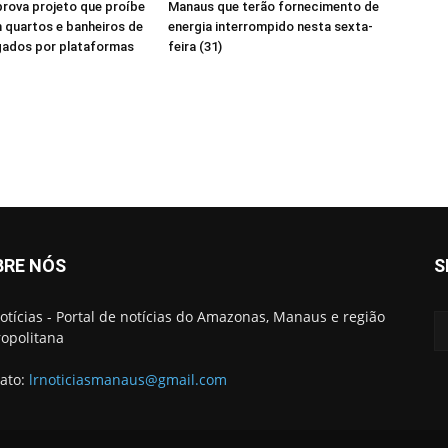
ova projeto que proíbe
Manaus que terão fornecimento de
 quartos e banheiros de
energia interrompido nesta sexta-
gados por plataformas
feira (31)
BRE NÓS
S
otícias - Portal de notícias do Amazonas, Manaus e região
opolitana
ato:
lrnoticiasmanaus@gmail.com