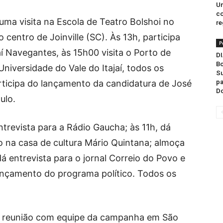
Un
co
ma visita na Escola de Teatro Bolshoi no
re
 centro de Joinville (SC). Às 13h, participa
P
í Navegantes, às 15h00 visita o Porto de
DI
Bo
a Universidade do Vale do Itajaí, todos os
Su
articipa do lançamento da candidatura de José
pa
D
ulo.
trevista para a Rádio Gaucha; às 11h, dá
o na casa de cultura Mário Quintana; almoça
 entrevista para o jornal Correio do Povo e
lançamento do programa político. Todos os
0, reunião com equipe da campanha em São