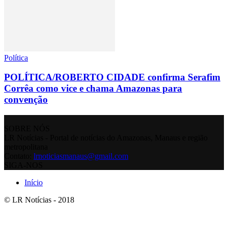
Política
POLÍTICA/ROBERTO CIDADE confirma Serafim
Corrêa como vice e chama Amazonas para
convenção
SOBRE NÓS
LR Notícias - Portal de notícias do Amazonas, Manaus e região
metropolitana
Contato:
lrnoticiasmanaus@gmail.com
SIGA-NOS
Início
© LR Notícias - 2018