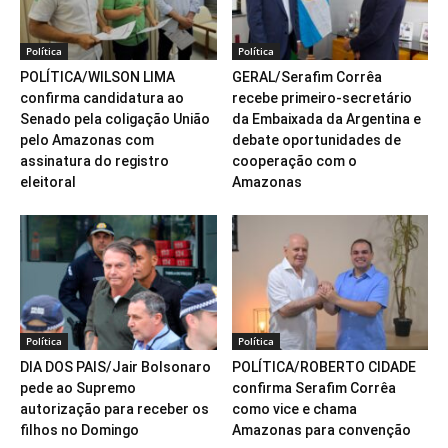
Política
Política
POLÍTICA/WILSON LIMA
GERAL/Serafim Corrêa
confirma candidatura ao
recebe primeiro-secretário
Senado pela coligação União
da Embaixada da Argentina e
pelo Amazonas com
debate oportunidades de
assinatura do registro
cooperação com o
eleitoral
Amazonas
Política
Política
DIA DOS PAIS/Jair Bolsonaro
POLÍTICA/ROBERTO CIDADE
pede ao Supremo
confirma Serafim Corrêa
autorização para receber os
como vice e chama
filhos no Domingo
Amazonas para convenção