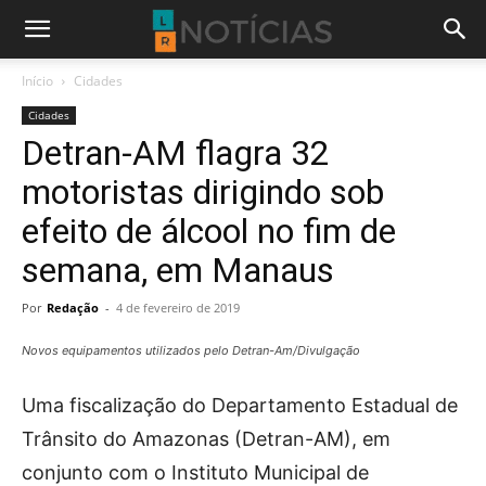
Início
Cidades
Cidades
Detran-AM flagra 32
motoristas dirigindo sob
efeito de álcool no fim de
semana, em Manaus
Por
Redação
-
4 de fevereiro de 2019
Novos equipamentos utilizados pelo Detran-Am/Divulgação
Uma fiscalização do Departamento Estadual de
Trânsito do Amazonas (Detran-AM), em
conjunto com o Instituto Municipal de