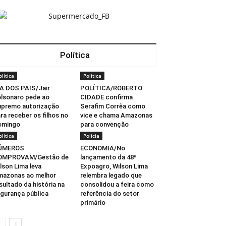
Política
olítica
Política
A DOS PAIS/Jair
POLÍTICA/ROBERTO
lsonaro pede ao
CIDADE confirma
premo autorização
Serafim Corrêa como
ra receber os filhos no
vice e chama Amazonas
omingo
para convenção
olítica
Polícia
ÚMEROS
ECONOMIA/No
OMPROVAM/Gestão de
lançamento da 48ª
lson Lima leva
Expoagro, Wilson Lima
azonas ao melhor
relembra legado que
sultado da história na
consolidou a feira como
gurança pública
referência do setor
primário