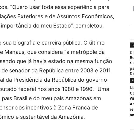
cos. “Quero usar toda essa experiência para
elações Exteriores e de Assuntos Econômicos,
a importância do meu Estado”, completou.
ua biografia e carreira pública. O último
P
de Manaus, que considera “a metrópole da
DI
Bo
 sendo que já havia estado na mesma função
Su
pa
 de senador da República entre 2003 e 2011.
D
ral da Presidência da República do governo
P
N
putado federal nos anos 1980 e 1990. “Uma
C
u país Brasil e do meu país Amazonas em
Wi
Am
fensor dos incentivos à Zona Franca de
re
se
mico e sustentável da Amazônia.