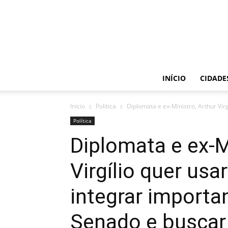
INÍCIO
CIDADE
Início
Política
Diplomata e ex-Ministro, Arthur Vir
Política
Diplomata e ex-M
Virgílio quer usa
integrar import
Senado e buscar