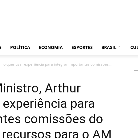
LR
S
POLÍTICA
ECONOMIA
ESPORTES
BRASIL
CU
gílio quer usar experiência para integrar importantes comissões...
Notícias
inistro, Arthur
r experiência para
antes comissões do
 recursos para o AM