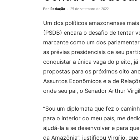
Por
Redação
-
25 de setembro de 2022
Um dos políticos amazonenses mais r
(PSDB) encara o desafio de tentar v
marcante como um dos parlamentare
as prévias presidenciais de seu part
conquistar a única vaga do pleito, j
propostas para os próximos oito ano
Assuntos Econômicos e a de Relaçõ
onde seu pai, o Senador Arthur Virgí
“Sou um diplomata que fez o caminho 
para o interior do meu país, me ded
ajudá-la a se desenvolver e para que 
da Amazônia”, justificou Virgílio, qu