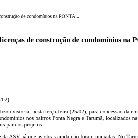
 construção de condomínios na PONTA...
r licenças de construção de condomínio
25/02)…
zou vistoria, nesta terça-feira (25/02), para concessão da em
ondomínios nos bairros Ponta Negra e Tarumã, localizados na
is para os projetos.
e da ASV, já que as obras ainda não foram iniciadas. No Taru