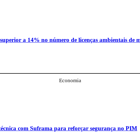
rior a 14% no número de licenças ambientais de m
Economia
ica com Suframa para reforçar segurança no PIM