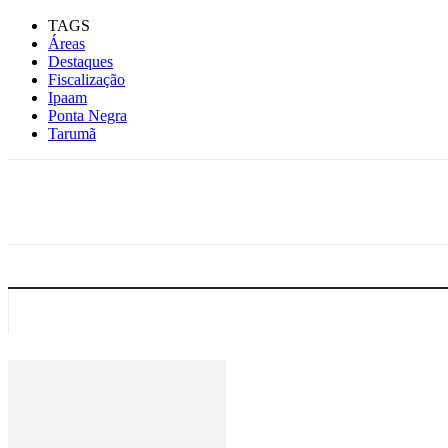
TAGS
Áreas
Destaques
Fiscalização
Ipaam
Ponta Negra
Tarumã
Share
Facebook
X
WhatsApp