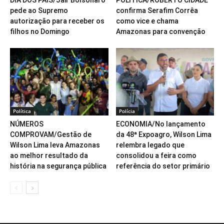
DIA DOS PAIS/Jair Bolsonaro
POLÍTICA/ROBERTO CIDADE
pede ao Supremo
confirma Serafim Corrêa
autorização para receber os
como vice e chama
filhos no Domingo
Amazonas para convenção
Política
Polícia
NÚMEROS
ECONOMIA/No lançamento
COMPROVAM/Gestão de
da 48ª Expoagro, Wilson Lima
Wilson Lima leva Amazonas
relembra legado que
ao melhor resultado da
consolidou a feira como
história na segurança pública
referência do setor primário