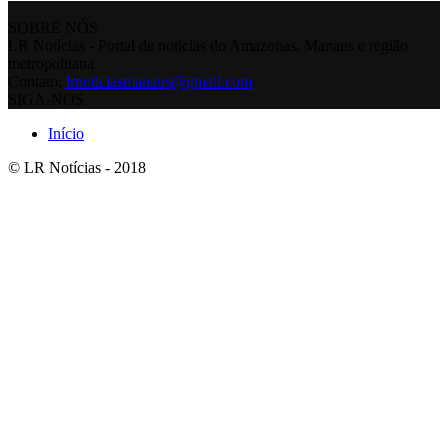
SOBRE NÓS
LR Notícias - Portal de notícias do Amazonas, Manaus e região
metropolitana
Contato:
lrnoticiasmanaus@gmail.com
SIGA-NOS
Início
© LR Notícias - 2018