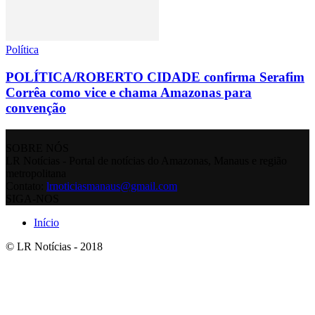
Política
POLÍTICA/ROBERTO CIDADE confirma Serafim
Corrêa como vice e chama Amazonas para
convenção
SOBRE NÓS
LR Notícias - Portal de notícias do Amazonas, Manaus e região
metropolitana
Contato:
lrnoticiasmanaus@gmail.com
SIGA-NOS
Início
© LR Notícias - 2018