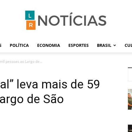
S
POLÍTICA
ECONOMIA
ESPORTES
BRASIL
CU
LR
mil pessoas ao Largo de...
al” leva mais de 59
Notícias
Largo de São