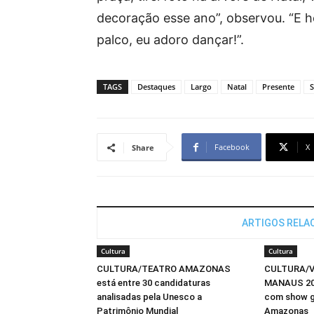
decoração esse ano”, observou. “E h
palco, eu adoro dançar!”.
TAGS
Destaques
Largo
Natal
Presente
S
Facebook
X
Share
ARTIGOS RELA
Cultura
Cultura
CULTURA/TEATRO AMAZONAS
CULTURA/V
está entre 30 candidaturas
MANAUS 202
analisadas pela Unesco a
com show g
Patrimônio Mundial
Amazonas