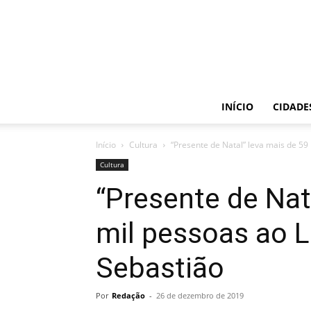
INÍCIO
CIDADE
Início
Cultura
“Presente de Natal” leva mais de 59 
Cultura
“Presente de Nat
mil pessoas ao 
Sebastião
Por
Redação
-
26 de dezembro de 2019