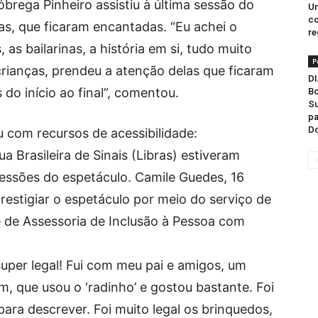
brega Pinheiro assistiu à última sessão do
Un
co
as, que ficaram encantadas. “Eu achei o
re
as bailarinas, a história em si, tudo muito
P
crianças, prendeu a atenção delas que ficaram
DI
do início ao final”, comentou.
Bo
Su
pa
D
com recursos de acessibilidade:
a Brasileira de Sinais (Libras) estiveram
sessões do espetáculo. Camile Guedes, 16
prestigiar o espetáculo por meio do serviço de
e de Assessoria de Inclusão à Pessoa com
super legal! Fui com meu pai e amigos, um
m, que usou o ‘radinho’ e gostou bastante. Foi
ara descrever. Foi muito legal os brinquedos,