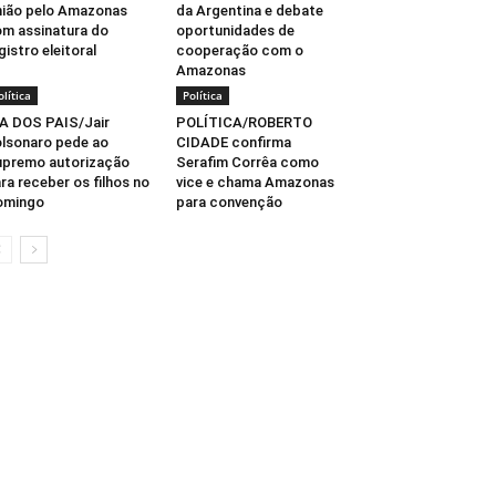
ião pelo Amazonas
da Argentina e debate
m assinatura do
oportunidades de
gistro eleitoral
cooperação com o
Amazonas
olítica
Política
A DOS PAIS/Jair
POLÍTICA/ROBERTO
lsonaro pede ao
CIDADE confirma
premo autorização
Serafim Corrêa como
ra receber os filhos no
vice e chama Amazonas
omingo
para convenção