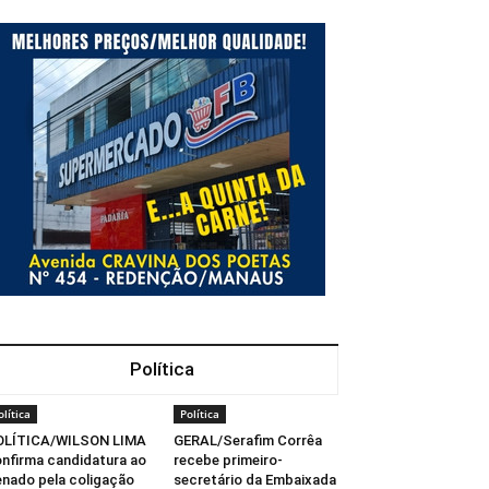
Política
olítica
Política
OLÍTICA/WILSON LIMA
GERAL/Serafim Corrêa
nfirma candidatura ao
recebe primeiro-
nado pela coligação
secretário da Embaixada