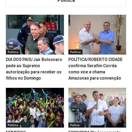
Política
Política
Política
DIA DOS PAIS/Jair Bolsonaro
POLÍTICA/ROBERTO CIDADE
pede ao Supremo
confirma Serafim Corrêa
autorização para receber os
como vice e chama
filhos no Domingo
Amazonas para convenção
Política
Polícia