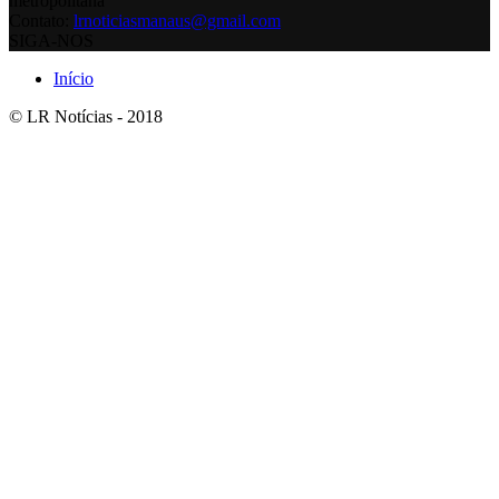
metropolitana
Contato:
lrnoticiasmanaus@gmail.com
SIGA-NOS
Início
© LR Notícias - 2018