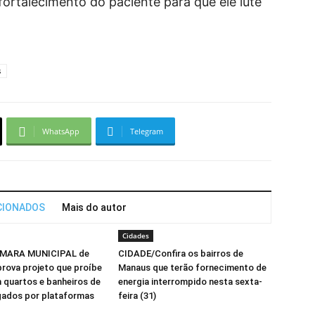
fortalecimento do paciente para que ele lute
s
WhatsApp
Telegram
CIONADOS
Mais do autor
Cidades
MARA MUNICIPAL de
CIDADE/Confira os bairros de
ova projeto que proíbe
Manaus que terão fornecimento de
 quartos e banheiros de
energia interrompido nesta sexta-
gados por plataformas
feira (31)