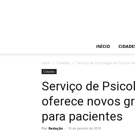
INÍCIO
CIDADE
Início
Cidades
Serviço de Psicologia da FCecon o
Cidades
Serviço de Psico
oferece novos gr
para pacientes
Por
Redação
-
10 de janeiro de 2019