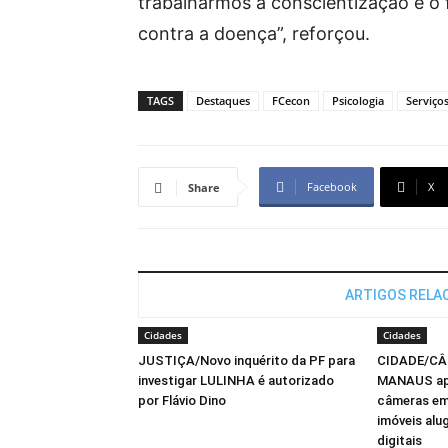
trabalharmos a conscientização e o 
contra a doença”, reforçou.
TAGS
Destaques
FCecon
Psicologia
Serviço
Facebook
X
Share
ARTIGOS RELA
Cidades
Cidades
JUSTIÇA/Novo inquérito da PF para
CIDADE/CÂ
investigar LULINHA é autorizado
MANAUS apr
por Flávio Dino
câmeras em
imóveis alu
digitais