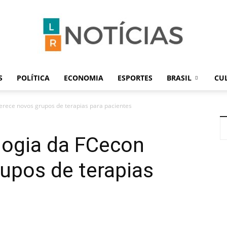
S
POLÍTICA
ECONOMIA
ESPORTES
BRASIL
CU
LR
ferece novos grupos de terapias para pacientes
logia da FCecon
Notícias
upos de terapias