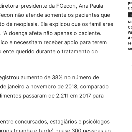
pa
iretora-presidente da FCecon, Ana Paula
D
FCecon não atende somente os pacientes que
P
N
 de neoplasia. Ela explicou que os familiares
C
 “A doença afeta não apenas o paciente.
Wi
Am
ico e necessitam receber apoio para terem
re
se
 o ente querido durante o tratamento do
registrou aumento de 38% no número de
 de janeiro a novembro de 2018, comparado
dimentos passaram de 2.211 em 2017 para
entre concursados, estagiários e psicólogos
turnos (manhã e tarde) quase 300 pessoas ao