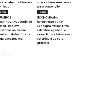
ra receber os filhos no
vice e chama Amazonas
omingo
para convenção
olítica
Polícia
ÚMEROS
ECONOMIA/No
OMPROVAM/Gestão de
lançamento da 48ª
lson Lima leva
Expoagro, Wilson Lima
azonas ao melhor
relembra legado que
sultado da história na
consolidou a feira como
gurança pública
referência do setor
primário