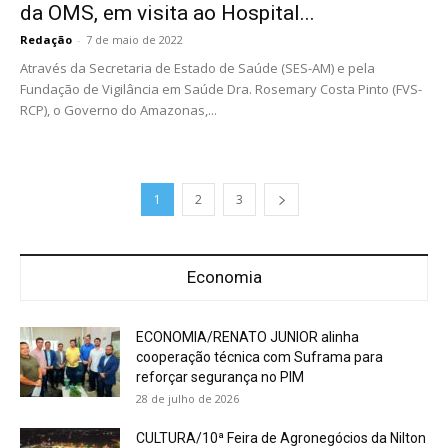
da OMS, em visita ao Hospital...
Redação
-
7 de maio de 2022
Através da Secretaria de Estado de Saúde (SES-AM) e pela
Fundação de Vigilância em Saúde Dra. Rosemary Costa Pinto (FVS-
RCP), o Governo do Amazonas,...
1
2
3
Economia
ECONOMIA/RENATO JUNIOR alinha
cooperação técnica com Suframa para
reforçar segurança no PIM
28 de julho de 2026
CULTURA/10ª Feira de Agronegócios da Nilton