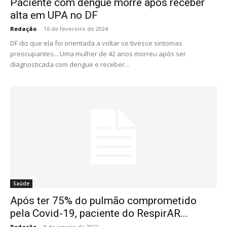
Paciente com dengue morre após receber
alta em UPA no DF
Redação
-
16 de fevereiro de 2024
DF diz que ela foi orientada a voltar se tivesse sintomas
preocupantes... Uma mulher de 42 anos morreu após ser
diagnosticada com dengue e receber...
Saúde
Após ter 75% do pulmão comprometido
pela Covid-19, paciente do RespirAR...
Redação
-
8 de janeiro de 2022