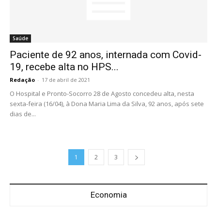
Saúde
Paciente de 92 anos, internada com Covid-
19, recebe alta no HPS...
Redação
-
17 de abril de 2021
O Hospital e Pronto-Socorro 28 de Agosto concedeu alta, nesta
sexta-feira (16/04), à Dona Maria Lima da Silva, 92 anos, após sete
dias de...
1
2
3
Economia