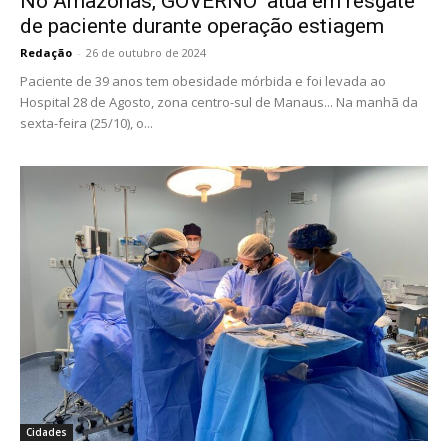
No Amazonas, GOVERNO atua em resgate
de paciente durante operação estiagem
Redação
-
26 de outubro de 2024
Paciente de 39 anos tem obesidade mórbida e foi levada ao
Hospital 28 de Agosto, zona centro-sul de Manaus... Na manhã da
sexta-feira (25/10), o...
Cidades