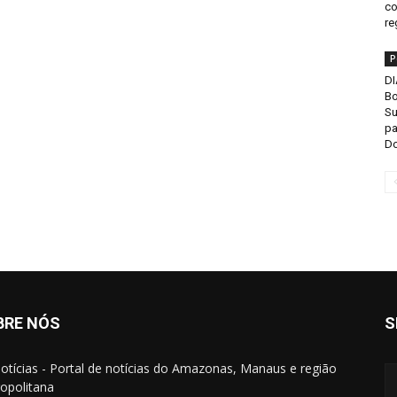
co
re
P
DI
Bo
Su
pa
D
BRE NÓS
S
otícias - Portal de notícias do Amazonas, Manaus e região
opolitana