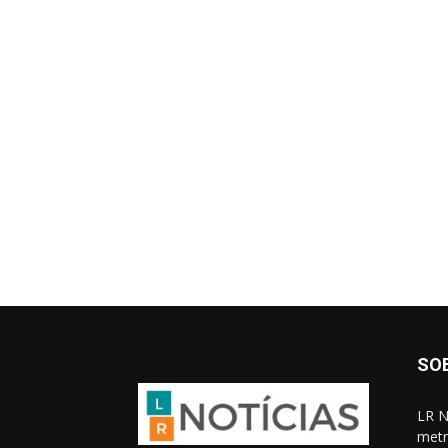
SO
LR N
metr