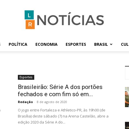
S
POLÍTICA
ECONOMIA
ESPORTES
BRASIL
CU
LR
Esportes
Brasileirão: Série A dos portões
Notícias
fechados e com fim só em...
Redação
-
8 de agosto de 2020
a
O jogo entre Fortaleza e Athletico-PR, às 19h00 (de
Brasília) deste sábado (7) na Arena Castelão, abre a
edição 2020 da Série A do...