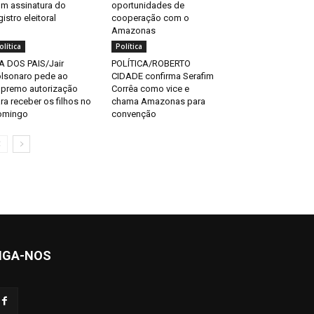
m assinatura do
oportunidades de
gistro eleitoral
cooperação com o
Amazonas
olítica
Política
A DOS PAIS/Jair
POLÍTICA/ROBERTO
lsonaro pede ao
CIDADE confirma Serafim
premo autorização
Corrêa como vice e
ra receber os filhos no
chama Amazonas para
omingo
convenção
IGA-NOS