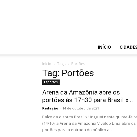
INÍCIO
CIDADE
Início
Tags
Portões
Tag: Portões
Esportes
Arena da Amazônia abre os
portões às 17h30 para Brasil x...
Redação
-
14 de outubro de 2021
Palco da disputa Brasil x Uruguai nesta quinta-feir
(14/10), a Arena da Amazônia Vivaldo Lima abre os
portões para a entrada do público a...