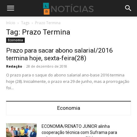
Início
Tags
Prazo Termina
Tag: Prazo Termina
Economia
Prazo para sacar abono salarial/2016
termina hoje, sexta-feira(28)
Redação
-
28 de dezembro de 2018
O prazo para o saque do abono salarial ano-base 2016 termina
hoje (28). Inicialmente, o prazo era 29 de junho, mas a prorrogação
foi...
Economia
ECONOMIA/RENATO JUNIOR alinha
cooperação técnica com Suframa para