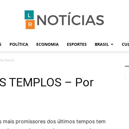
S
POLÍTICA
ECONOMIA
ESPORTES
BRASIL
CU
LR
ix Valois
S TEMPLOS – Por
Notícias
os mais promissores dos últimos tempos tem