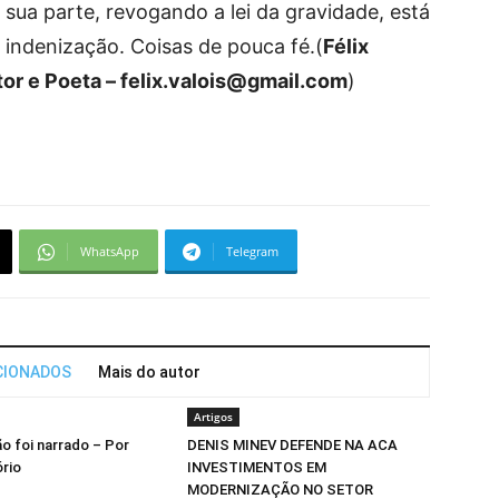
sua parte, revogando a lei da gravidade, está
indenização. Coisas de pouca fé.(
Félix
tor e Poeta – felix.valois@gmail.com
)
WhatsApp
Telegram
CIONADOS
Mais do autor
Artigos
ão foi narrado – Por
DENIS MINEV DEFENDE NA ACA
ório
INVESTIMENTOS EM
MODERNIZAÇÃO NO SETOR