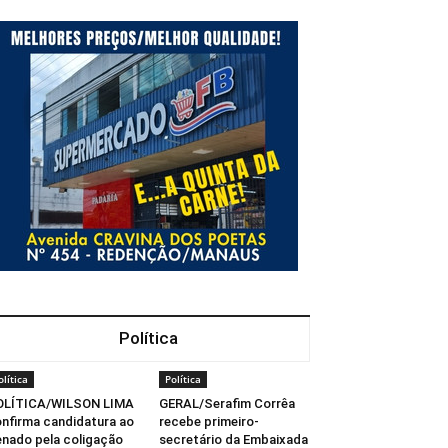
Política
olítica
Política
OLÍTICA/WILSON LIMA
GERAL/Serafim Corrêa
nfirma candidatura ao
recebe primeiro-
nado pela coligação
secretário da Embaixada