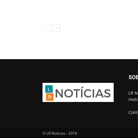
SO
LR N
metr
Cont
© LR Notícias - 2018