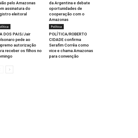
ião pelo Amazonas
da Argentina e debate
m assinatura do
oportunidades de
gistro eleitoral
cooperação com o
Amazonas
olítica
Política
A DOS PAIS/Jair
POLÍTICA/ROBERTO
lsonaro pede ao
CIDADE confirma
premo autorização
Serafim Corrêa como
ra receber os filhos no
vice e chama Amazonas
omingo
para convenção