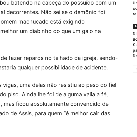
cabou batendo na cabeça do possuído com um
Un
co
aí decorrentes. Não sei se o demônio foi
re
 homem machucado está exigindo
P
ra melhor um diabinho do que um galo na
DI
Bo
Su
pa
D
 de fazer reparos no telhado da igreja, sendo-
staria qualquer possibilidade de acidente.
vigas, uma delas não resistiu ao peso do fiel
do piso. Ainda lhe foi de alguma valia a fé,
io, mas ficou absolutamente convencido de
ado de Assis, para quem “é melhor cair das