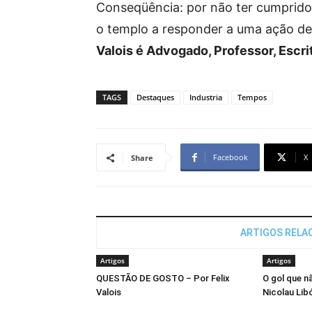
Conseqüência: por não ter cumprido 
o templo a responder a uma ação de 
Valois é Advogado, Professor, Escri
TAGS
Destaques
Industria
Tempos
Facebook
X
Share
ARTIGOS RELA
Artigos
Artigos
QUESTÃO DE GOSTO – Por Felix
O gol que n
Valois
Nicolau Lib