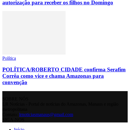
autorização para receber os filhos no Domingo
Política
POLÍTICA/ROBERTO CIDADE confirma Serafim
Corrêa como vice e chama Amazonas para
convenção
SOBRE NÓS
LR Notícias - Portal de notícias do Amazonas, Manaus e região
metropolitana
Contato:
lrnoticiasmanaus@gmail.com
SIGA-NOS
Início