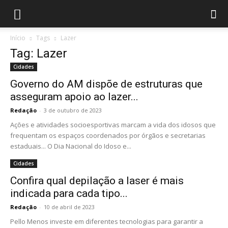
Início
Tags
Lazer
Tag: Lazer
Cidades
Governo do AM dispõe de estruturas que
asseguram apoio ao lazer...
Redação
-
3 de outubro de 2023
Ações e atividades socioesportivas marcam a vida dos idosos que
frequentam os espaços coordenados por órgãos e secretarias
estaduais... O Dia Nacional do Idoso e...
Cidades
Confira qual depilação a laser é mais
indicada para cada tipo...
Redação
-
10 de abril de 2023
Pello Menos investe em diferentes tecnologias para garantir a