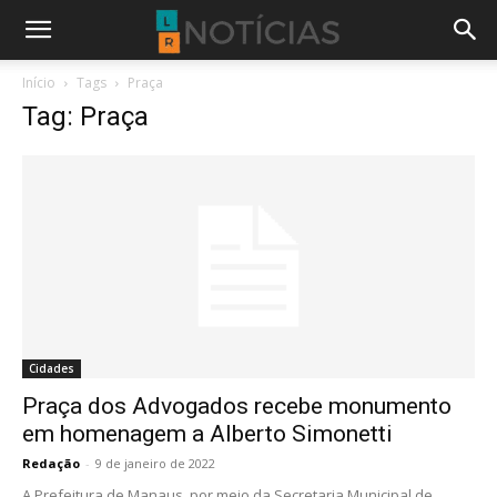
Início
Tags
Praça
Tag: Praça
Cidades
Praça dos Advogados recebe monumento
em homenagem a Alberto Simonetti
Redação
-
9 de janeiro de 2022
A Prefeitura de Manaus, por meio da Secretaria Municipal de