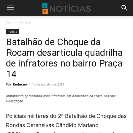
Início
Polícia
Polícia
Batalhão de Choque da
Rocam desarticula quadrilha
de infratores no bairro Praça
14
Por
Redação
-
15 de agosto de 2019
Armamento apreendido com infratores em ocorrência na Praça 14/Foto:
Divulgação
Policiais militares do 2º Batalhão de Choque das
Rondas Ostensivas Cândido Mariano