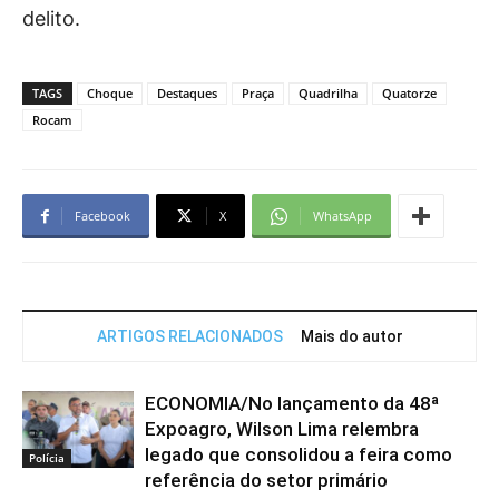
delito.
TAGS
Choque
Destaques
Praça
Quadrilha
Quatorze
Rocam
Facebook
X
WhatsApp
ARTIGOS RELACIONADOS
Mais do autor
ECONOMIA/No lançamento da 48ª
Expoagro, Wilson Lima relembra
legado que consolidou a feira como
Polícia
referência do setor primário