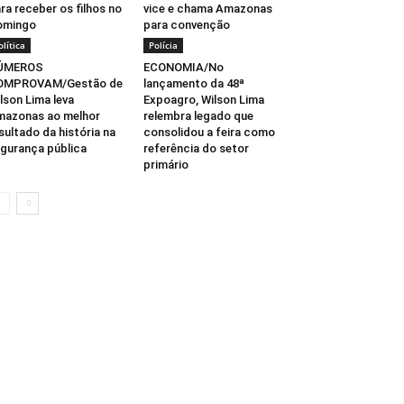
ra receber os filhos no
vice e chama Amazonas
omingo
para convenção
olítica
Polícia
ÚMEROS
ECONOMIA/No
OMPROVAM/Gestão de
lançamento da 48ª
lson Lima leva
Expoagro, Wilson Lima
azonas ao melhor
relembra legado que
sultado da história na
consolidou a feira como
gurança pública
referência do setor
primário