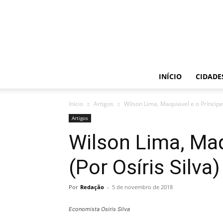
INÍCIO
CIDADE
Início
Artigos
Wilson Lima, Maquiavel e o Príncipe 
Artigos
Wilson Lima, Maq
(Por Osíris Silva)
Por
Redação
-
5 de novembro de 2018
Economista Osiris Silva