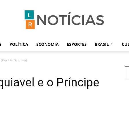
S
POLÍTICA
ECONOMIA
ESPORTES
BRASIL
CU
LR
(Por Osíris Silva)
uiavel e o Príncipe
Notícias