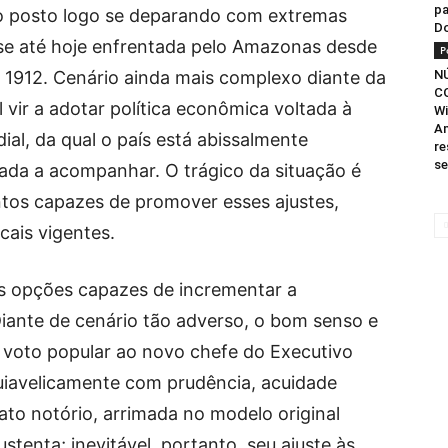
pa
o posto logo se deparando com extremas
D
rise até hoje enfrentada pelo Amazonas desde
P
 1912. Cenário ainda mais complexo diante da
N
C
vir a adotar política econômica voltada à
Wi
Am
al, da qual o país está abissalmente
re
se
ada a acompanhar. O trágico da situação é
tos capazes de promover esses ajustes,
cais vigentes.
 as opções capazes de incrementar a
Diante de cenário tão adverso, o bom senso e
 voto popular ao novo chefe do Executivo
avelicamente com prudência, acuidade
fato notório, arrimada no modelo original
stenta; inevitável, portanto, seu ajuste às