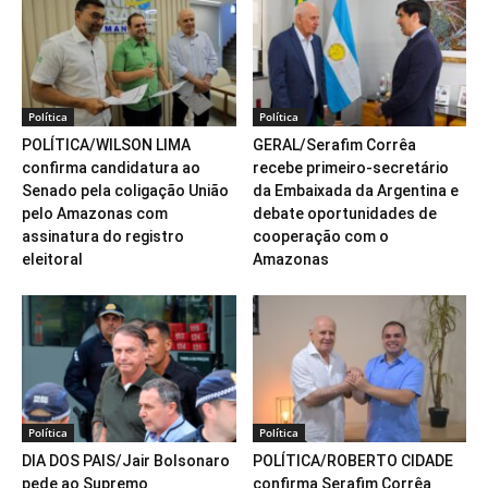
Política
Política
POLÍTICA/WILSON LIMA
GERAL/Serafim Corrêa
confirma candidatura ao
recebe primeiro-secretário
Senado pela coligação União
da Embaixada da Argentina e
pelo Amazonas com
debate oportunidades de
assinatura do registro
cooperação com o
eleitoral
Amazonas
Política
Política
DIA DOS PAIS/Jair Bolsonaro
POLÍTICA/ROBERTO CIDADE
pede ao Supremo
confirma Serafim Corrêa