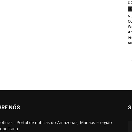
D
P
N
C
Wi
Am
re
se
BRE NÓS
S
otícias - Portal de notícias do Amazonas, Manaus e região
opolitana