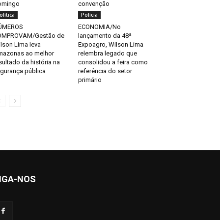
omingo
convenção
olítica
Polícia
ÚMEROS
ECONOMIA/No
OMPROVAM/Gestão de
lançamento da 48ª
lson Lima leva
Expoagro, Wilson Lima
azonas ao melhor
relembra legado que
sultado da história na
consolidou a feira como
gurança pública
referência do setor
primário
IGA-NOS