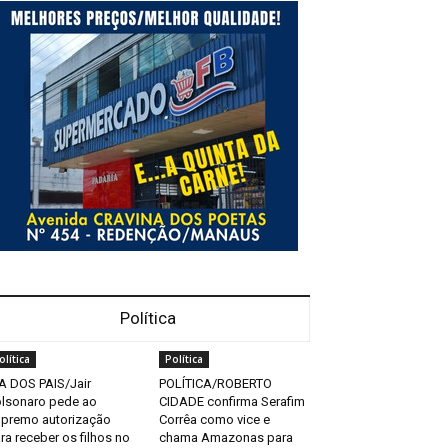
Política
olítica
Política
A DOS PAIS/Jair
POLÍTICA/ROBERTO
lsonaro pede ao
CIDADE confirma Serafim
premo autorização
Corrêa como vice e
ra receber os filhos no
chama Amazonas para