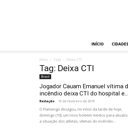
INÍCIO
CIDADE
Início
Tags
Deixa CTI
Tag: Deixa CTI
Brasil
Jogador Cauam Emanuel vítima 
incêndio deixa CTI do hospital e..
Redação
-
10 de fevereiro de 2019
O Flamengo divulgou, no início da tarde de hoje,
domingo (10), um novo boletim médico para atualiz
a situação dos atletas, vítimas do incêndio...