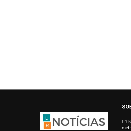
SO
LR N
metr